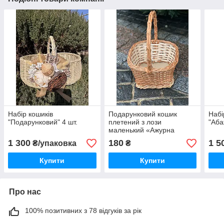
Набір кошиків
Подарунковий кошик
Набі
"Подарунковий" 4 шт.
плетений з лози
"Аба
маленький «Ажурна
ручка»
1 300
180
1 5
₴/упаковка
₴
Купити
Купити
Про нас
100% позитивних з 78 відгуків за рік