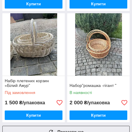
Купити
Купити
Набір плетених корзин
«Білий Ажур"
Набор"ромашка -гігант "
Під замовлення
В наявності
1 500
2 000
₴/упаковка
₴/упаковка
Купити
Купити
Показати ще