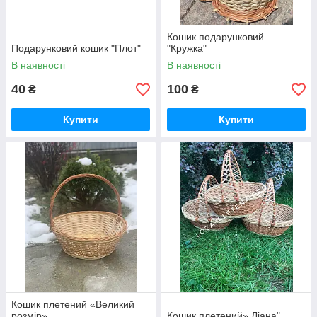
Кошик подарунковий
Подарунковий кошик "Плот"
"Кружка"
В наявності
В наявності
40
100
₴
₴
Купити
Купити
Кошик плетений «Великий
розмір»
Кошик плетений» Ліана"