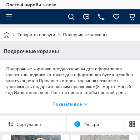
Плетені вироби з лози
Товари та послуги
Подарочные корзины
Подарочные корзины
Подарочные корзинки предназначены для оформления
презентов,подарков,а также для оформления букетов,экибан
или сухоцветов.Прочность стенок корзинок позволяет
упаковывать подарки к разным праздникам(8- марта :Новый
год:Валентинов день:Пасха и просто ,чтобы простой день
превратить в праздник) Все корзинки аккуратные ,прочные,
Показати все
сплетены из экологически чистой лозы.
Сортування
0
Фільтри