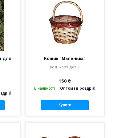
а для
Кошик "Маленька"
корз дет 2
150 ₴
В наявності
Оптом і в роздріб
оздріб
Купити