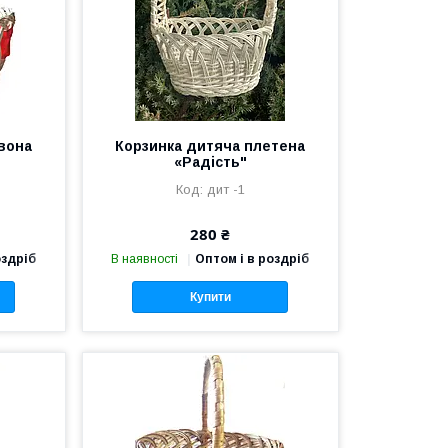
вона
Корзинка дитяча плетена
«Радість"
дит -1
280 ₴
оздріб
В наявності
Оптом і в роздріб
Купити