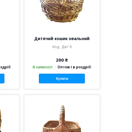
Дитячий кошик овальний
Дит 6
200 ₴
оздріб
В наявності
Оптом і в роздріб
Купити