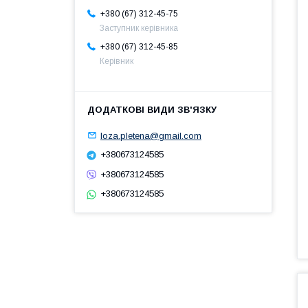
+380 (67) 312-45-75
Заступник керівника
+380 (67) 312-45-85
Керівник
loza.pletena@gmail.com
+380673124585
+380673124585
+380673124585