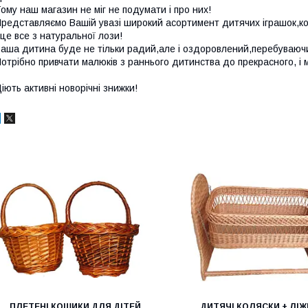
ому наш магазин не міг не подумати і про них!
редставляємо Вашій увазі широкий асортимент дитячих іграшок,кош
 це все з натуральної лози!
аша дитина буде не тільки радий,але і оздоровлений,перебуваючи
отрібно привчати малюків з раннього дитинства до прекрасного, 
іють активні новорічні знижки!
ПЛЕТЕНІ КОШИКИ ДЛЯ ДІТЕЙ
ДИТЯЧІ КОЛЯСКИ + ЛІ