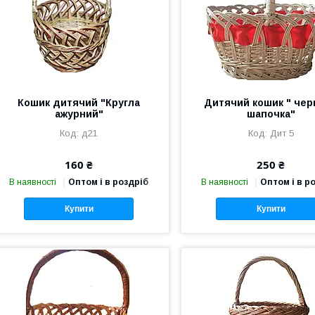
Кошик дитячий "Кругла
Дитячий кошик " чер
ажурний"
шапочка"
д21
Дит 5
160 ₴
250 ₴
В наявності
Оптом і в роздріб
В наявності
Оптом і в р
Купити
Купити