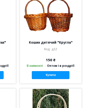
ак"
Кошик дитячий "Кругла"
д12
150 ₴
оздріб
В наявності
Оптом і в роздріб
Купити