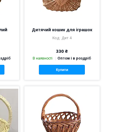
лий
Дитячий кошик для іграшок
Дит 4
330 ₴
оздріб
В наявності
Оптом і в роздріб
Купити