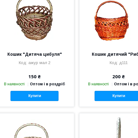
Кошик "Дитяча цибуля"
Кошик дитячий "Риб
ажур мал 2
д111
150 ₴
200 ₴
В наявності
Оптом і в роздріб
В наявності
Оптом і в р
Купити
Купити