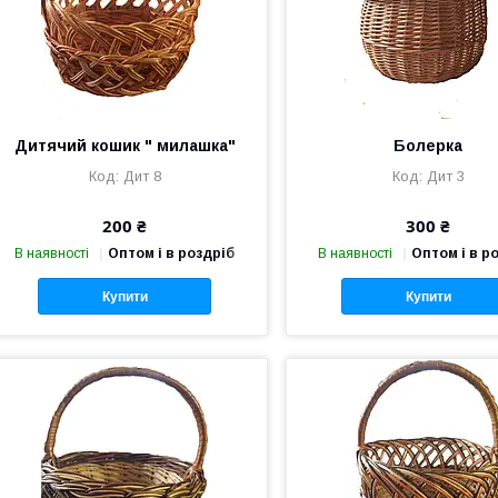
Дитячий кошик " милашка"
Болерка
Дит 8
Дит 3
200 ₴
300 ₴
В наявності
Оптом і в роздріб
В наявності
Оптом і в р
Купити
Купити