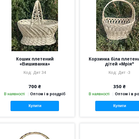
Кошик плетений
Корзинка біла плетен
«Вишиванка»
дітей «Мрія"
Дит 34
Дит -3
700 ₴
350 ₴
В наявності
Оптом і в роздріб
В наявності
Оптом і в р
Купити
Купити