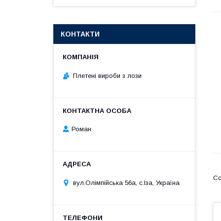
КОНТАКТИ
Плетені вироби з лози
Роман
вул.Олімпійська 56а, с.Іза, Україна