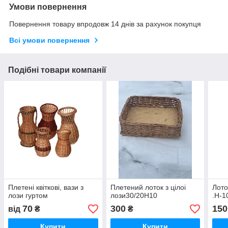
Умови повернення
Повернення товару впродовж 14 днів за рахунок покупця
Всі умови повернення
Подібні товари компанії
Плетені квіткові, вази з
Плетений лоток з цілоі
Лото
лози гуртом
лози30/20Н10
.Н-1
70
300
150
від
₴
₴
Купити
Купити