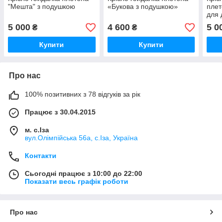
"Мешта" з подушкою
«Букова з подушкою»
плет
для 
5 000
4 600
5 0
₴
₴
Купити
Купити
Про нас
100% позитивних з 78 відгуків за рік
Працює з 30.04.2015
м. с.Іза
вул.Олімпійська 56а, с.Іза, Україна
Контакти
Сьогодні працює з 10:00 до 22:00
Показати весь графік роботи
Про нас