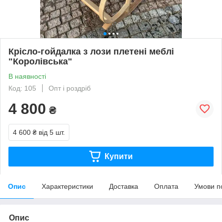
Крісло-гойдалка з лози плетені меблі
"Королівська"
В наявності
Код: 105
Опт і роздріб
4 800
₴
4 600 ₴
від 5 шт.
Купити
Опис
Характеристики
Доставка
Оплата
Умови п
Опис