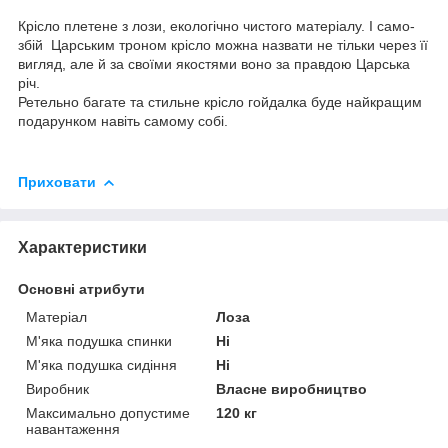
Крісло плетене з лози, екологічно чистого матеріалу. І само-
збій Царським троном крісло можна назвати не тільки через її
вигляд, але й за своїми якостями воно за правдою Царська
річ.
Ретельно багате та стильне крісло гойдалка буде найкращим
подарунком навіть самому собі.
Приховати
Характеристики
Основні атрибути
Матеріал
Лоза
М'яка подушка спинки
Ні
М'яка подушка сидіння
Ні
Виробник
Власне виробництво
Максимально допустиме
120 кг
навантаження