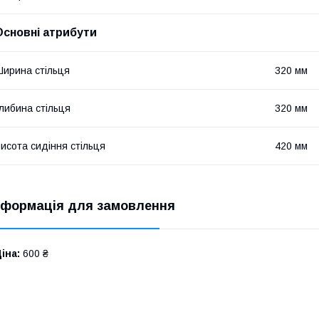
Основні атрибути
ирина стільця
320 мм
либина стільця
320 мм
исота сидіння стільця
420 мм
нформація для замовлення
іна:
600 ₴