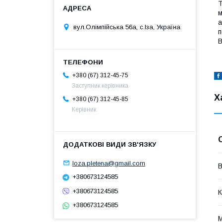
Т
м
а
вул.Олімпійська 56а, с.Іза, Україна
п
В
+380 (67) 312-45-75
Заступник керівника
Х
+380 (67) 312-45-85
Керівник
loza.pletena@gmail.com
В
+380673124585
+380673124585
К
+380673124585
М