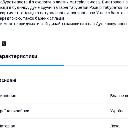
абурети плетені з екологічно чистих матеріалів-лоза. Виготовлені 
ісця в будинку, дуже зручні та гарні табуретки.Розмір табуреток-35
сортимент стільців з натуральної екологічної лози.У нас є багато ва
ередпокою, також барних стільців.
и можете придумати свій дизайн і замовити в нас.Дуже популярні с
арактеристики
Основні
иробник
Власне в
раїна виробник
Україна
атеріал
Лоза