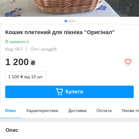
Кошик плетений для пікніка "Оригінал"
В наявності
Код: 067
Опт і роздріб
1 200
₴
1 100 ₴
від 10 шт.
Купити
Опис
Характеристики
Доставка
Оплата
Умови п
Опис