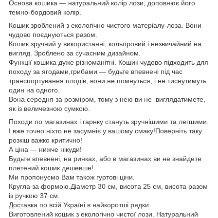
Основа кошика — натуральний колір лози, доповнює його
темно-бордовий колір.
Кошик зроблений з екологічно чистого матеріалу-лоза. Вони
чудово поєднуються разом.
Кошик зручний у використанні, кольоровий і незвичайний на
вигляд. Зроблено за сучасним дизайном.
Функції кошика дуже різноманітні. Кошик чудово підходить для
походу за ягодами,грибами — будьте впевнені під час
транспортування плодів, вони не помнуться, і не тиснутимуть
один на одного.
Вона середня за розміром, тому з нею ви не виглядатимете,
як із величезною сумкою.
Походи по магазинах і гарнку стануть зручнішими та легшими.
І вже точно ніхто не засумніє у вашому смаку!Поверніть таку
розкіш важко критично!
А ціна — нижче нікуди!
Будьте впевнені, на ринках, або в магазинах ви не знайдете
плетений кошик дешевше!
Ми пропонуємо Вам також гуртові ціни.
Кругла за формою.Діаметр 30 см, висота 25 см, висота разом
із ручкою 37 см.
Доставка по всій Україні в найкоротші рядки.
Виготовлений кошик з екологічно чистої лози. Натуральний