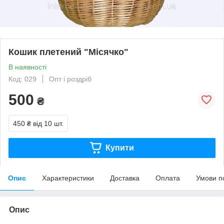
Кошик плетений "Місячко"
В наявності
Код: 029
Опт і роздріб
500
₴
450 ₴
від 10 шт.
Купити
Опис
Характеристики
Доставка
Оплата
Умови п
Опис