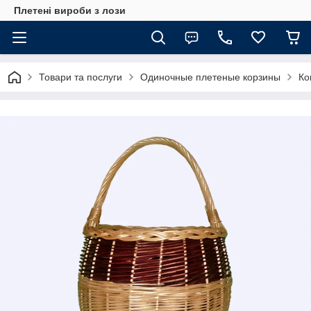
Плетені вироби з лози
Товари та послуги
Одиночные плетеные корзины
Ко