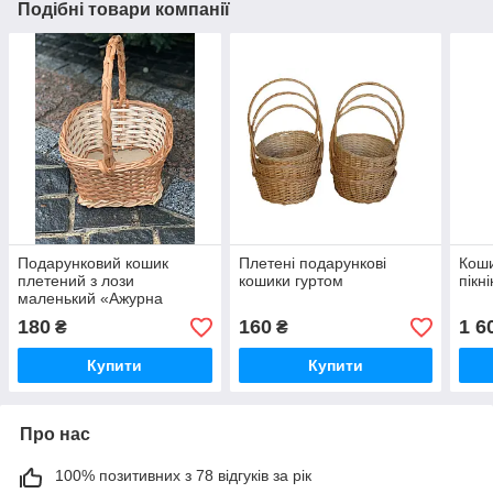
Подібні товари компанії
Подарунковий кошик
Плетені подарункові
Коши
плетений з лози
кошики гуртом
пікн
маленький «Ажурна
ручка»
180
160
1 6
₴
₴
Купити
Купити
Про нас
100% позитивних з 78 відгуків за рік