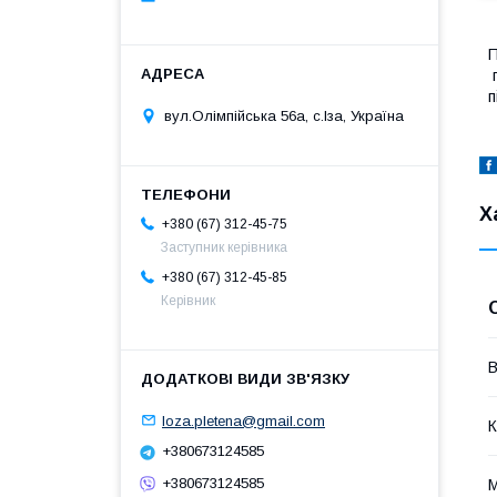
П
п
п
вул.Олімпійська 56а, с.Іза, Україна
Х
+380 (67) 312-45-75
Заступник керівника
+380 (67) 312-45-85
Керівник
В
loza.pletena@gmail.com
К
+380673124585
+380673124585
М