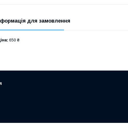
нформація для замовлення
іна:
650 ₴
я