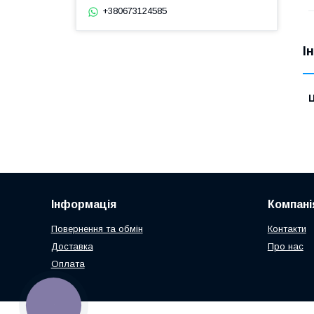
+380673124585
І
Ц
Інформація
Компані
Повернення та обмін
Контакти
Доставка
Про нас
Оплата
КНОПКА
ЗВ'ЯЗКУ