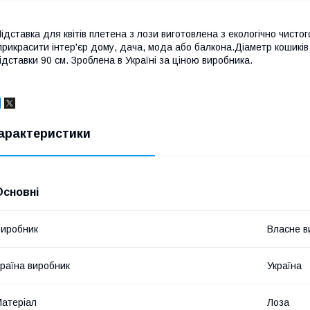
ідставка для квітів плетена з лози виготовлена з екологічно чистог
рикрасити інтер'єр дому, дача, мода або балкона.Діаметр кошиків 
ідставки 90 см. Зроблена в Україні за ціною виробника.
арактеристики
Основні
иробник
Власне в
раїна виробник
Україна
атеріал
Лоза