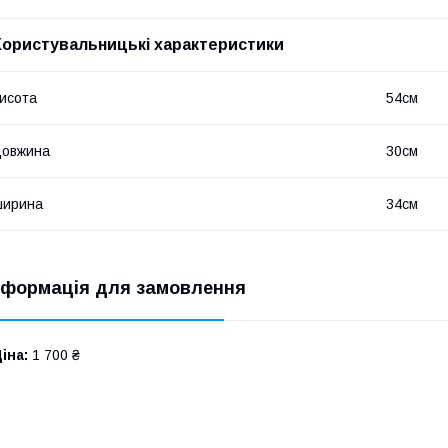
Користувальницькі характеристики
исота
54см
довжина
30см
ширина
34см
нформація для замовлення
іна:
1 700 ₴