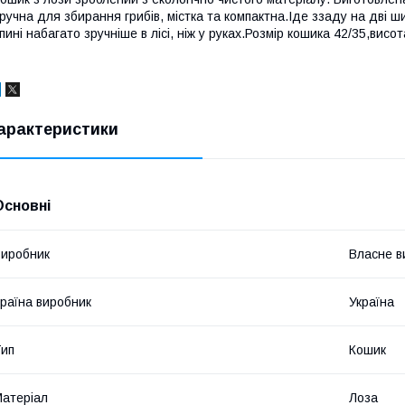
ручна для збирання грибів, містка та компактна.Іде ззаду на дві 
пині набагато зручніше в лісі, ніж у руках.Розмір кошика 42/35,ви
арактеристики
Основні
иробник
Власне в
раїна виробник
Україна
ип
Кошик
атеріал
Лоза