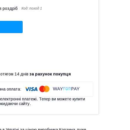
в роздріб
Код:
поход 1
ротягом 14 днів
за рахунок покупця
 електронні платежі. Тепер ви можете купити
окидаючи сайту.
а в Україні за ціною виробника.Корзина дуже