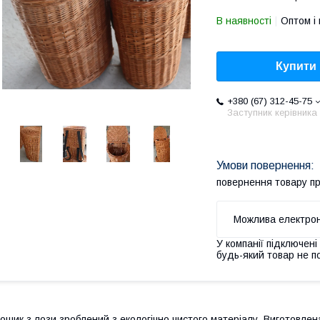
В наявності
Оптом і 
Купити
+380 (67) 312-45-75
Заступник керівника
повернення товару п
У компанії підключені
будь-який товар не п
ошик з лози зроблений з екологічно чистого матеріалу. Виготовлен