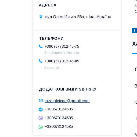
з
с
вул.Олімпійська 56а, с.Іза, Україна
Х
+380 (67) 312-45-75
Заступник керівника
+380 (67) 312-45-85
Керівник
В
loza.pletena@gmail.com
К
+380673124585
+380673124585
Т
+380673124585
М