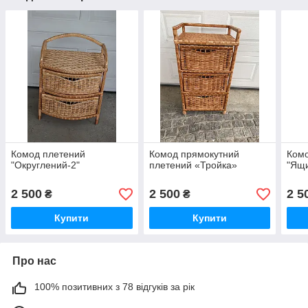
Комод плетений
Комод прямокутний
Ком
"Округлений-2"
плетений «Тройка»
"Ящ
2 500
2 500
2 5
₴
₴
Купити
Купити
Про нас
100% позитивних з 78 відгуків за рік