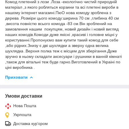
Комод плетений з лози .Лоза -екологічно чистий природній
матеріал ,з якого робляться корзини та всі плетені вироби в
нашому інтернет магазині.ПюО нова комоду зроблена з
дерева .Розміри цього комоду:ширина 70 см ,глибина 40 см
,висота повністю всього комода -83 см.Він зроблений на
замовлення нашим покупцям, новий дизайн і новий вигляд
наших комодів.Комоди дуже якісні ,красиві і головне міцні у
користуванні.Пропонуємо вам купити такий комод для себе
,або рідних.Знизу є дві шухлядки а зверху одна велика
шухлядка .Верхня полка теж є місцем для зберігання.Дуже
зручно в ньому складати аксесуари і рушники в ванній кімнаті
,також для вітальні теж буде гарно.Виготовлений в Украіні по
ціні виробника .
Приховати
Умови доставки
Нова Пошта
Укрпошта
Доставка кур'єром