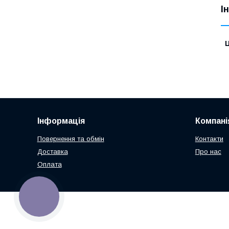
І
Ц
Інформація
Компані
Повернення та обмін
Контакти
Доставка
Про нас
Оплата
КНОПКА
ЗВ'ЯЗКУ