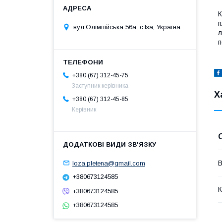
К
п
вул.Олімпійська 56а, с.Іза, Україна
л
п
+380 (67) 312-45-75
Заступник керівника
Х
+380 (67) 312-45-85
Керівник
В
loza.pletena@gmail.com
+380673124585
К
+380673124585
+380673124585