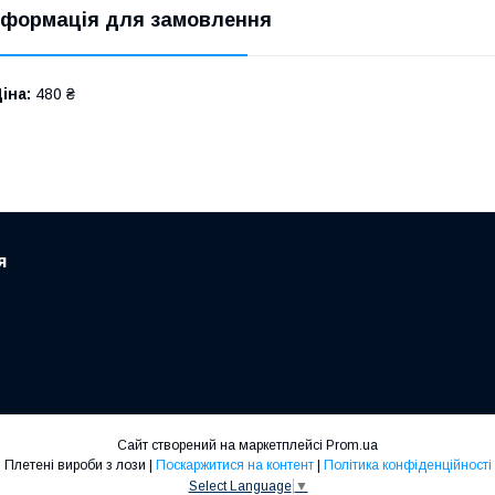
нформація для замовлення
іна:
480 ₴
я
Сайт створений на маркетплейсі
Prom.ua
Плетені вироби з лози |
Поскаржитися на контент
|
Політика конфіденційності
Select Language
▼