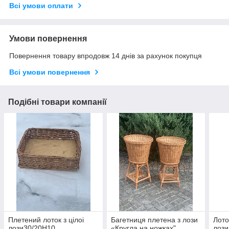
Всі умови оплати
Умови повернення
Повернення товару впродовж 14 днів за рахунок покупця
Всі умови повернення
Подібні товари компанії
Плетений лоток з цілоі
Багетниця плетена з лози
Лото
лози30/20Н10
«Кругла на ножках"
лози