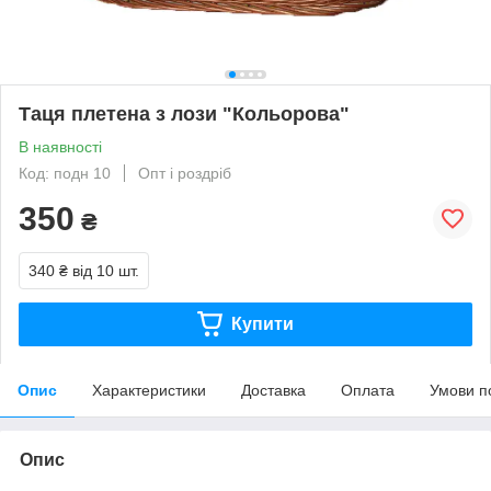
Таця плетена з лози "Кольорова"
В наявності
Код: подн 10
Опт і роздріб
350
₴
340 ₴
від 10 шт.
Купити
Опис
Характеристики
Доставка
Оплата
Умови п
Опис