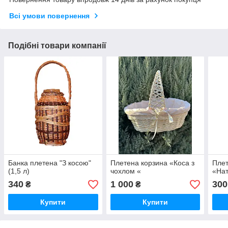
Всі умови повернення
Подібні товари компанії
Банка плетена "З косою"
Плетена корзина «Коса з
Плет
(1,5 л)
чохлом «
«Нат
340
1 000
300
₴
₴
Купити
Купити