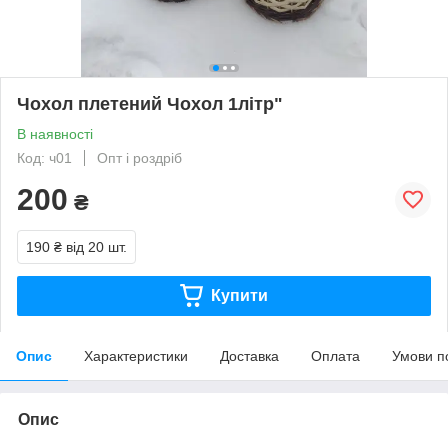
Чохол плетений Чохол 1літр"
В наявності
Код: ч01
Опт і роздріб
200
₴
190 ₴
від 20 шт.
Купити
Опис
Характеристики
Доставка
Оплата
Умови п
Опис