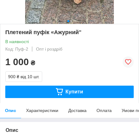
Плетений пуфік «Ажурний"
В наявності
Код: Пуф-2
Опт і роздріб
1 000
₴
900 ₴
від 10 шт.
Купити
Опис
Характеристики
Доставка
Оплата
Умови п
Опис