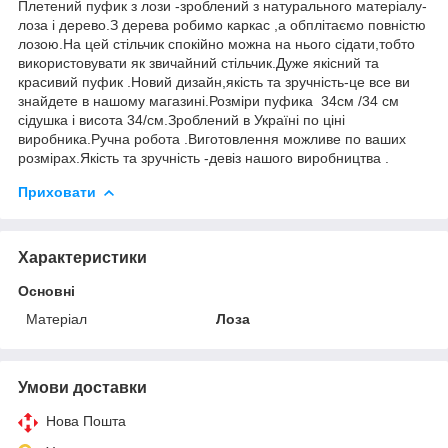
Плетений пуфик з лози -зроблений з натурального матеріалу-
лоза і дерево.З дерева робимо каркас ,а обплітаємо повністю
лозою.На цей стільчик спокійно можна на нього сідати,тобто
використовувати як звичайний стільчик.Дуже якісний та
красивий пуфик .Новий дизайн,якість та зручність-це все ви
знайдете в нашому магазині.Розміри пуфика 34см /34 см
сідушка і висота 34/см.Зроблений в Україні по ціні
виробника.Ручна робота .Виготовлення можливе по ваших
розмірах.Якість та зручність -девіз нашого виробництва .
Приховати
Характеристики
Основні
Матеріал
Лоза
Умови доставки
Нова Пошта