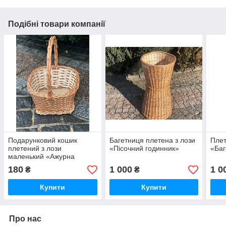
Подібні товари компанії
Подарунковий кошик
Багетниця плетена з лози
Плет
плетений з лози
«Пісочний годинник»
«Баг
маленький «Ажурна
ручка»
180
1 000
1 0
₴
₴
Купити
Купити
Про нас