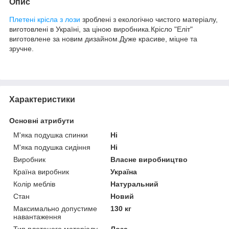
Опис
Плетені крісла з лози
зроблені з екологічно чистого матеріалу,
виготовлені в Україні, за ціною виробника.Крісло "Еліт"
виготовлене за новим дизайном.Дуже красиве, міцне та
зручне.
Характеристики
Основні атрибути
М'яка подушка спинки
Ні
М'яка подушка сидіння
Ні
Виробник
Власне виробництво
Країна виробник
Україна
Колір меблів
Натуральний
Стан
Новий
Максимально допустиме
130 кг
навантаження
Тип плетеного матеріалу
Лоза