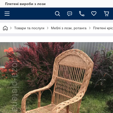
Плетені вироби з лози
Товари та послуги
Меблі з лози, ротанга
Плетені крі