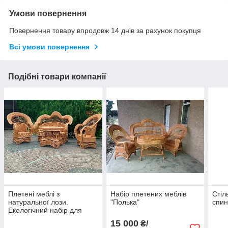
Умови повернення
Повернення товару впродовж 14 днів за рахунок покупця
Всі умови повернення
Подібні товари компанії
Плетені меблі з
Набір плетених меблів
Стіл
натуральної лози.
"Полька"
спи
Екологічний набір для
дому, дачі, сауни
15 000
₴/