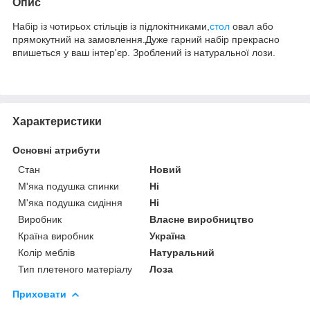
Опис
Набір із чотирьох стільців із підлокітниками,
стол
овал або
прямокутний на замовлення.Дуже гарний набір прекрасно
впишеться у ваш інтер'єр. Зроблений із натуральної лози.
Характеристики
Основні атрибути
Стан
Новий
М'яка подушка спинки
Ні
М'яка подушка сидіння
Ні
Виробник
Власне виробництво
Країна виробник
Україна
Колір меблів
Натуральний
Тип плетеного матеріалу
Лоза
Приховати