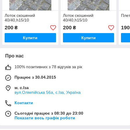
Лоток скошений
Лоток скошений
Плет
40/40,h15/10
40/40,h15/10
200
200
190
₴
₴
Купити
Купити
Про нас
100% позитивних з 78 відгуків за рік
Працює з 30.04.2015
м. с.Іза
вул.Олімпійська 56а, с.Іза, Україна
Контакти
Сьогодні працює з 08:30 до 23:00
Показати весь графік роботи