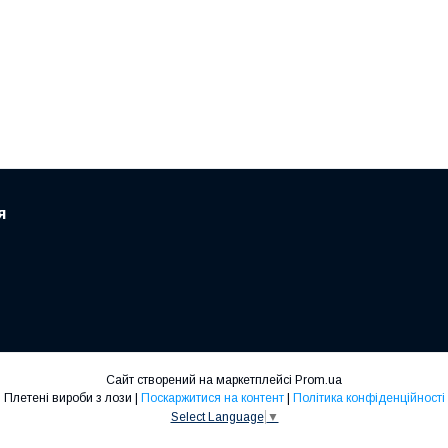
я
Сайт створений на маркетплейсі
Prom.ua
Плетені вироби з лози |
Поскаржитися на контент
|
Політика конфіденційності
Select Language
▼