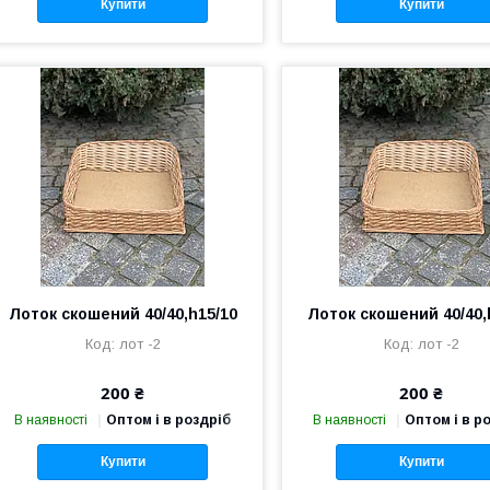
Купити
Купити
Лоток скошений 40/40,h15/10
Лоток скошений 40/40,
лот -2
лот -2
200 ₴
200 ₴
В наявності
Оптом і в роздріб
В наявності
Оптом і в р
Купити
Купити