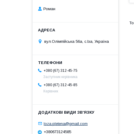
Роман
вул.Олімпійська 56а, с.Іза, Україна
+380 (67) 312-45-75
Заступник керівника
+380 (67) 312-45-85
Керівник
loza.pletena@gmail.com
+380673124585