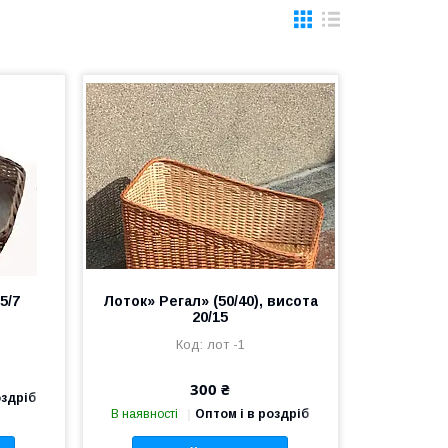
5/7
Лоток» Регал» (50/40), висота
20/15
лот -1
300 ₴
оздріб
В наявності
Оптом і в роздріб