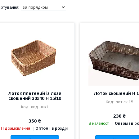
Лоток плетений із лози
Лоток скошений Н 1
скошений 30х40 Н 15/10
лот ск 15
лпд -шк1
230 ₴
350 ₴
В наявності
Оптом і в р
Під замовлення
Оптом і в роздріб