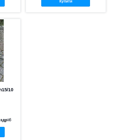
Купити
h15/10
оздріб